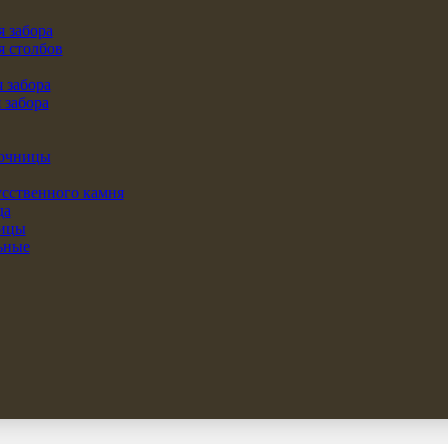
 забора
я столбов
 забора
 забора
точницы
усственного камня
да
лицы
ьные